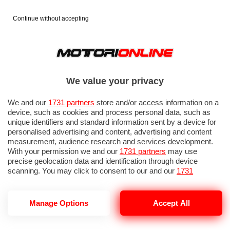
Continue without accepting
We value your privacy
We and our
1731 partners
store and/or access information on a
device, such as cookies and process personal data, such as
unique identifiers and standard information sent by a device for
personalised advertising and content, advertising and content
measurement, audience research and services development.
With your permission we and our
1731 partners
may use
precise geolocation data and identification through device
IN EVIDENZA
PROVE SU STRADA
MARCHE MOTO
EICMA
scanning. You may click to consent to our and our
1731
partners
’ processing as described above. Alternatively you may
access more detailed information and change your preferences
before consenting or to refuse consenting. Please note that
Manage Options
Accept All
some processing of your personal data may not require your
consent, but you have a right to object to such processing. Your
KTM
preferences will apply to this website only. You can change