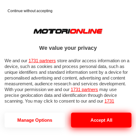
Continue without accepting
We value your privacy
We and our
1731 partners
store and/or access information on a
device, such as cookies and process personal data, such as
unique identifiers and standard information sent by a device for
personalised advertising and content, advertising and content
measurement, audience research and services development.
With your permission we and our
1731 partners
may use
precise geolocation data and identification through device
IN EVIDENZA
PROVE SU STRADA
MARCHE MOTO
EICMA
scanning. You may click to consent to our and our
1731
partners
’ processing as described above. Alternatively you may
access more detailed information and change your preferences
before consenting or to refuse consenting. Please note that
Manage Options
Accept All
some processing of your personal data may not require your
consent, but you have a right to object to such processing. Your
VESPA
preferences will apply to this website only. You can change