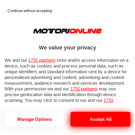
Continue without accepting
We value your privacy
We and our
1731 partners
store and/or access information on a
device, such as cookies and process personal data, such as
unique identifiers and standard information sent by a device for
personalised advertising and content, advertising and content
measurement, audience research and services development.
With your permission we and our
1731 partners
may use
precise geolocation data and identification through device
IN EVIDENZA
PROVE SU STRADA
MARCHE MOTO
EICMA
scanning. You may click to consent to our and our
1731
partners
’ processing as described above. Alternatively you may
access more detailed information and change your preferences
before consenting or to refuse consenting. Please note that
Manage Options
Accept All
some processing of your personal data may not require your
consent, but you have a right to object to such processing. Your
PIRELLI
preferences will apply to this website only. You can change