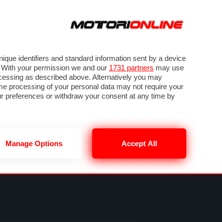
ORA
SEGUICI SU
VIDEO
TECH
GUIDE E UTILITÀ
ILITÀ ELETTRICA
PNEUMATICI
que identifiers and standard information sent by a device
. With your permission we and our
1731 partners
may use
ocessing as described above. Alternatively you may
me processing of your personal data may not require your
our preferences or withdraw your consent at any time by
Manage Options
Accept All