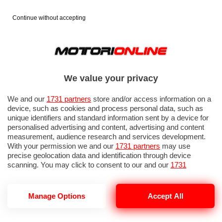
Continue without accepting
We value your privacy
We and our
1731 partners
store and/or access information on a
device, such as cookies and process personal data, such as
unique identifiers and standard information sent by a device for
personalised advertising and content, advertising and content
measurement, audience research and services development.
With your permission we and our
1731 partners
may use
precise geolocation data and identification through device
IN EVIDENZA
scanning. You may click to consent to our and our
1731
NOTIZIE IN PRIMO PIANO
CERCA NEWS PER MARCA
PROVE SU STRADA
partners
’ processing as described above. Alternatively you may
MARCHE MOTO
EICMA
access more detailed information and change your preferences
before consenting or to refuse consenting. Please note that
Manage Options
Accept All
some processing of your personal data may not require your
consent, but you have a right to object to such processing. Your
preferences will apply to this website only. You can change