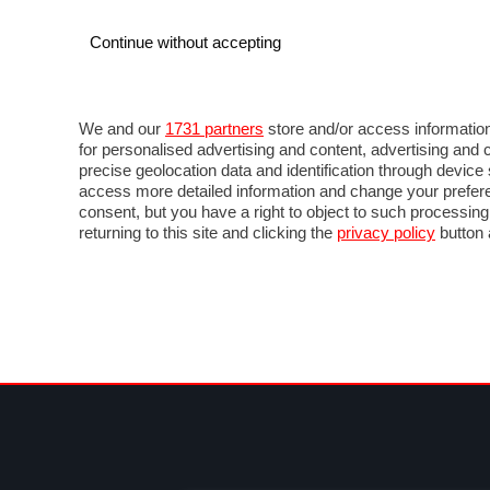
Continue without accepting
AUTO
MOTO
COMMERCIALI
FO
NOTIZIE
PROVE SU STRADA
SALONI ED EVE
We and our
1731 partners
store and/or access information
for personalised advertising and content, advertising a
precise geolocation data and identification through devic
access more detailed information and change your prefere
consent, but you have a right to object to such processin
returning to this site and clicking the
privacy policy
button 