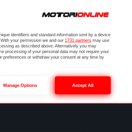
ORA
SEGUICI SU
OTO
VIDEO
TECH
GUIDE E UTILITÀ
MOBILITÀ ELETTRICA
PNEUMATICI
que identifiers and standard information sent by a device
. With your permission we and our
1731 partners
may use
ocessing as described above. Alternatively you may
me processing of your personal data may not require your
our preferences or withdraw your consent at any time by
Manage Options
Accept All