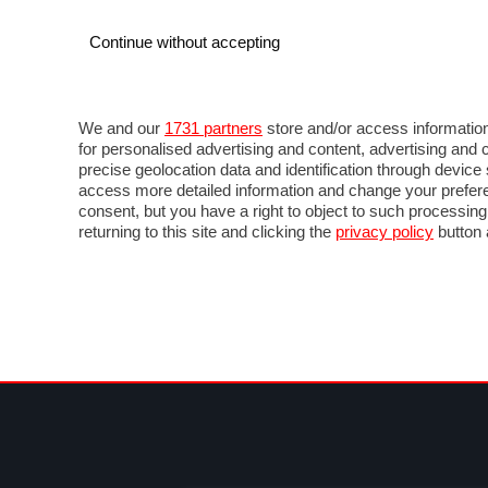
Continue without accepting
AUTO
MOTO
COMMERCIALI
FO
NOTIZIE
PROVE SU STRADA
SALONI ED EVE
We and our
1731 partners
store and/or access information
for personalised advertising and content, advertising a
precise geolocation data and identification through devic
access more detailed information and change your prefere
consent, but you have a right to object to such processin
returning to this site and clicking the
privacy policy
button 