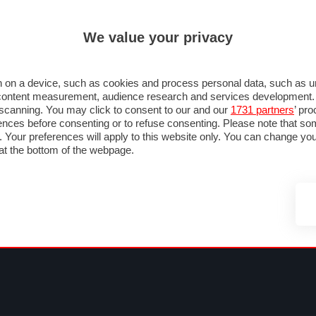
ULTIM'
We value your privacy
MULA 1
MOTOMONDIALE
NAUTICA
LISTINO
ANNUNCI
FOTO
TI
FOTO & VIDEO
ABBIGLIAMENTO
ACCESSORI
CASCHI
VIAGGI
MOB
 on a device, such as cookies and process personal data, such as uni
nd content measurement, audience research and services development
e scanning. You may click to consent to our and our
1731 partners
’ pr
nces before consenting or to refuse consenting. Please note that so
g. Your preferences will apply to this website only. You can change y
at the bottom of the webpage.