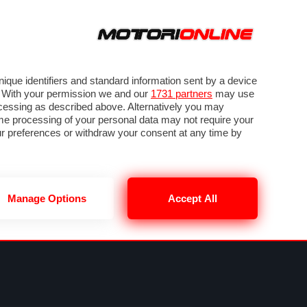
ORA
SEGUICI SU
VIDEO
TECH
GUIDE E UTILITÀ
ILITÀ ELETTRICA
PNEUMATICI
que identifiers and standard information sent by a device
. With your permission we and our
1731 partners
may use
ocessing as described above. Alternatively you may
me processing of your personal data may not require your
our preferences or withdraw your consent at any time by
Manage Options
Accept All