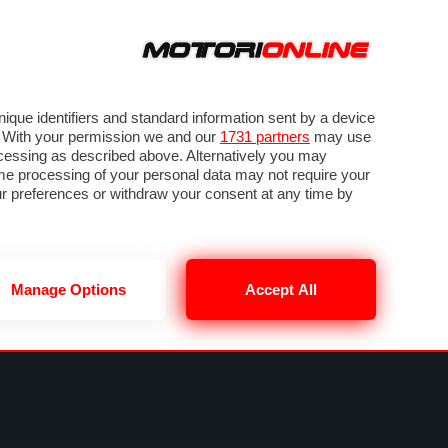
ORA
SEGUICI SU
OTO
VIDEO
TECH
GUIDE E UTILITÀ
MOBILITÀ ELETTRICA
PNEUMATICI
que identifiers and standard information sent by a device
. With your permission we and our
1731 partners
may use
ocessing as described above. Alternatively you may
me processing of your personal data may not require your
our preferences or withdraw your consent at any time by
Manage Options
Accept All