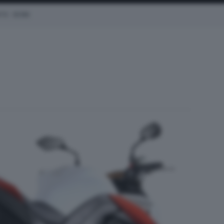
OTO
EICMA