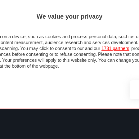
ULTIM'
We value your privacy
RMULA 1
MOTOMONDIALE
NAUTICA
LISTINO
ANNUNCI
F
NTI
FOTO & VIDEO
ABBIGLIAMENTO
ACCESSORI
CASCHI
VIAGGI
 on a device, such as cookies and process personal data, such as uni
nd content measurement, audience research and services development
e scanning. You may click to consent to our and our
1731 partners
’ pr
nces before consenting or to refuse consenting. Please note that so
g. Your preferences will apply to this website only. You can change y
at the bottom of the webpage.