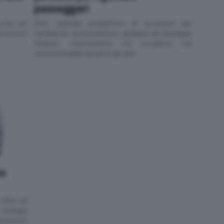
passeggeri
che, sin
GIVI, azienda produttrice di accessori per
ccessori
l’ambiente motociclistico, guidata da Giuseppe
Visenzi, motociclista ed ex-pilota nel
motomondiale durante gli anni
vo
 oltre ad
coniuga
accessori