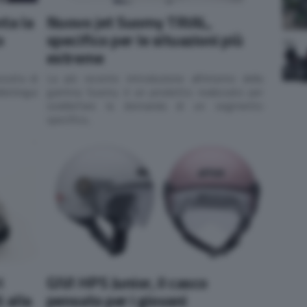
ta la
Nuovo jet Suomy TRIAL,
o
specifico per le situazioni più
estreme
essita di
La più recente introduzione all’interno della
istingui
gamma Suomy è un prodotto realizzato per
soddisfare la domanda di un segmento
specifico,
i
GIVI HPS Junior, il casco
 alla
pensato per i giovani