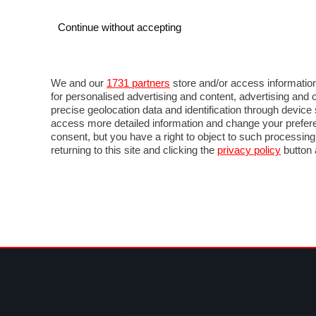
Continue without accepting
AUTO
MOTO
COMMERCIALI
FO
NOTIZIE
PROVE SU STRADA
SALONI ED EVE
We and our
1731 partners
store and/or access information
for personalised advertising and content, advertising a
precise geolocation data and identification through devic
access more detailed information and change your prefere
consent, but you have a right to object to such processin
returning to this site and clicking the
privacy policy
button 