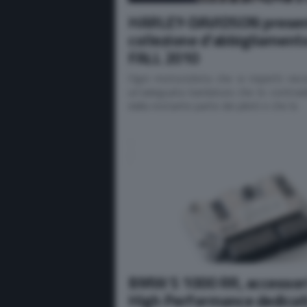
HARLEY-DAVIDSON presen
collezione d’abbigliament
FALL 2010
Ogni motociclista che si rispetti nec
un’adeguata bardatura che lo contradd
dalla restante parte dei piloti e che lo
BMW S 1000 RR, accessor
High Performance dedicati