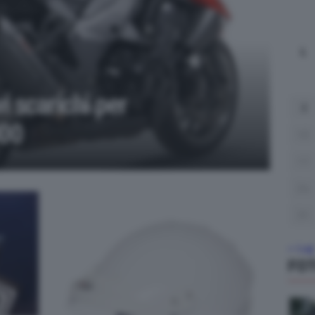
L
i scarichi per
3
00
10
17
24
31
« Lug
FO