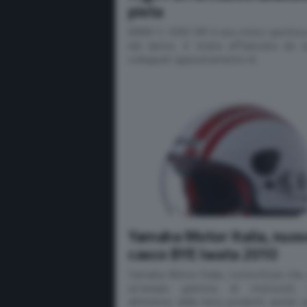
pista
BMW S 1000 RR è una moto sportiva 
dal lancio, è stata affiancata da a
sviluppati appositamente di
Yamaha Motor Italia, nuo
casco BYE Iwata 2010
Yamaha Motor Italia, costruttore che,
un’ampia gamma di motocicli, 
all’interno della lista prodotti anche 