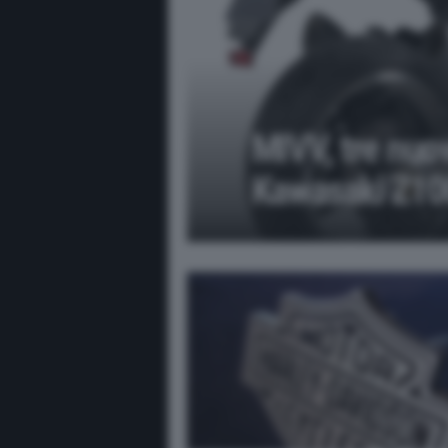
MIVV, tre nuov
Kawasaki Z10