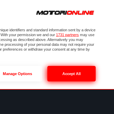
ORA
SEGUICI SU
OTO
VIDEO
TECH
GUIDE E UTILITÀ
MOBILITÀ ELETTRICA
PNEUMATICI
que identifiers and standard information sent by a device
. With your permission we and our
1731 partners
may use
ocessing as described above. Alternatively you may
me processing of your personal data may not require your
our preferences or withdraw your consent at any time by
Manage Options
Accept All