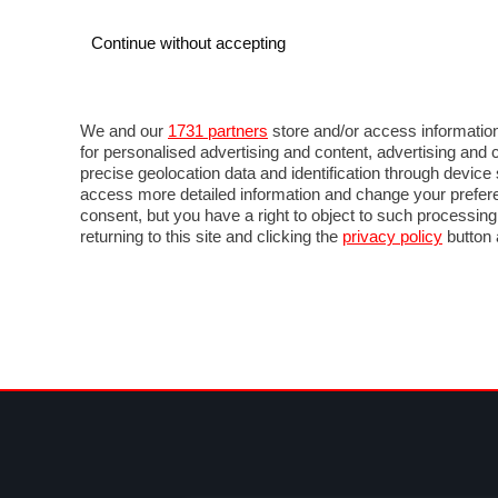
Continue without accepting
AUTO
MOTO
COMMERCIALI
FO
NOTIZIE
PROVE SU STRADA
SALONI ED EVE
We and our
1731 partners
store and/or access information
for personalised advertising and content, advertising a
precise geolocation data and identification through devic
access more detailed information and change your prefere
consent, but you have a right to object to such processin
returning to this site and clicking the
privacy policy
button 