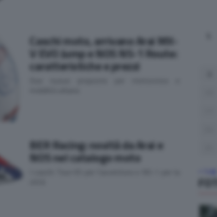
L
Caschi moto, arrivano Arai MX-
V EVO Jump e NOS NS-1 Route:
caratteristiche e prezzi
3
Due nuove proposte per motocross e
mobilità urbana
10
17
24
BER Racing: novità da Arai e
31
NOS nel catalogo moto
« Lug
I caschi Tour-X5 per l'avventura e NS-1 per la
FO
città