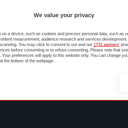
ULTIM'
We value your privacy
RMULA 1
MOTOMONDIALE
NAUTICA
LISTINO
ANNUNCI
F
NTI
FOTO & VIDEO
ABBIGLIAMENTO
ACCESSORI
CASCHI
VIAGGI
 on a device, such as cookies and process personal data, such as uni
nd content measurement, audience research and services development
e scanning. You may click to consent to our and our
1731 partners
’ pr
nces before consenting or to refuse consenting. Please note that so
g. Your preferences will apply to this website only. You can change y
at the bottom of the webpage.