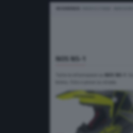
IN EVIDENZA
PROVE SU STRADA
MARCHE M
NOS NS-1
Tutte le informazioni su
NOS NS-1
. S
listino, foto e prove su strada.