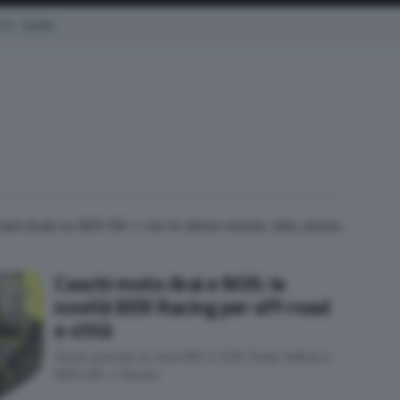
OTO
EICMA
copri di più su NOS NS-1 con le ultime notizie, dati, prezzi,
Caschi moto Arai e NOS: le
novità BER Racing per off-road
e città
Occhi puntati su Arai MX-V EVO Peak Yellow e
NOS NS-1 Route