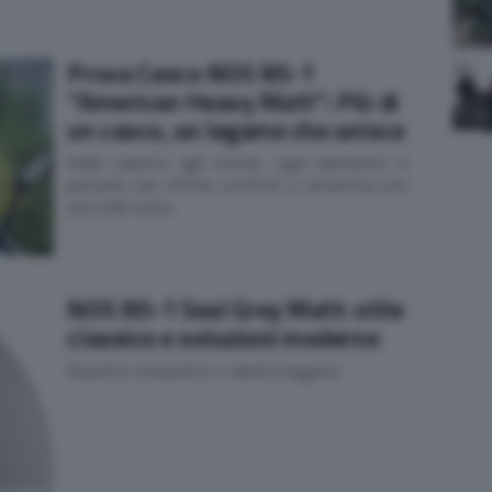
Prova Casco NOS NS-1
“American Heavy Matt”: Più di
un casco, un legame che unisce
Dalla calotta agli interni, ogni elemento è
pensato per offrire comfort e sicurezza con
uno stile unico
NOS NS-1 Seal Grey Matt: stile
classico e soluzioni moderne
Aspetto compatto e calotta leggera