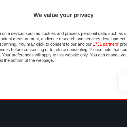
ULTIM'
We value your privacy
RMULA 1
MOTOMONDIALE
NAUTICA
LISTINO
ANNUNCI
F
NTI
FOTO & VIDEO
ABBIGLIAMENTO
ACCESSORI
CASCHI
VIAGGI
 on a device, such as cookies and process personal data, such as uni
nd content measurement, audience research and services development
e scanning. You may click to consent to our and our
1731 partners
’ pr
nces before consenting or to refuse consenting. Please note that so
g. Your preferences will apply to this website only. You can change y
at the bottom of the webpage.