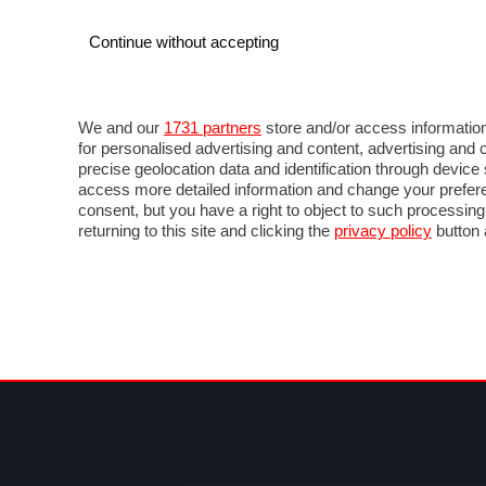
Continue without accepting
AUTO
MOTO
COMMERCIALI
FO
NOTIZIE
PROVE SU STRADA
SALONI ED EVE
We and our
1731 partners
store and/or access information
for personalised advertising and content, advertising a
precise geolocation data and identification through devic
access more detailed information and change your prefere
consent, but you have a right to object to such processin
returning to this site and clicking the
privacy policy
button 