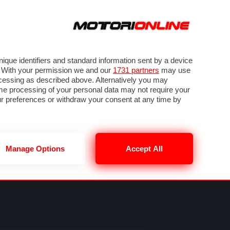
ORA
SEGUICI SU
OTO
VIDEO
TECH
GUIDE E UTILITÀ
MOBILITÀ ELETTRICA
PNEUMATICI
que identifiers and standard information sent by a device
. With your permission we and our
1731 partners
may use
ocessing as described above. Alternatively you may
me processing of your personal data may not require your
our preferences or withdraw your consent at any time by
Manage Options
Accept All