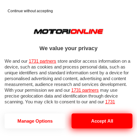
Continue without accepting
We value your privacy
We and our
1731 partners
store and/or access information on a
device, such as cookies and process personal data, such as
unique identifiers and standard information sent by a device for
personalised advertising and content, advertising and content
measurement, audience research and services development.
With your permission we and our
1731 partners
may use
precise geolocation data and identification through device
IN EVIDENZA
scanning. You may click to consent to our and our
1731
NOTIZIE IN PRIMO PIANO
CERCA NEWS PER MARCA
PROVE SU STRADA
partners
’ processing as described above. Alternatively you may
MARCHE MOTO
EICMA
access more detailed information and change your preferences
before consenting or to refuse consenting. Please note that
Manage Options
Accept All
some processing of your personal data may not require your
consent, but you have a right to object to such processing. Your
preferences will apply to this website only. You can change