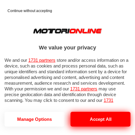
Continue without accepting
We value your privacy
We and our
1731 partners
store and/or access information on a
device, such as cookies and process personal data, such as
unique identifiers and standard information sent by a device for
personalised advertising and content, advertising and content
measurement, audience research and services development.
With your permission we and our
1731 partners
may use
precise geolocation data and identification through device
IN EVIDENZA
scanning. You may click to consent to our and our
1731
NOTIZIE IN PRIMO PIANO
CERCA NEWS PER MARCA
PROVE SU STRADA
partners
’ processing as described above. Alternatively you may
MARCHE MOTO
EICMA
access more detailed information and change your preferences
before consenting or to refuse consenting. Please note that
Manage Options
Accept All
some processing of your personal data may not require your
consent, but you have a right to object to such processing. Your
preferences will apply to this website only. You can change