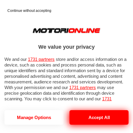
Continue without accepting
We value your privacy
We and our
1731 partners
store and/or access information on a
device, such as cookies and process personal data, such as
unique identifiers and standard information sent by a device for
personalised advertising and content, advertising and content
measurement, audience research and services development.
With your permission we and our
1731 partners
may use
precise geolocation data and identification through device
IN EVIDENZA
scanning. You may click to consent to our and our
1731
NOTIZIE IN PRIMO PIANO
CERCA NEWS PER MARCA
PROVE SU STRADA
partners
’ processing as described above. Alternatively you may
MARCHE MOTO
EICMA
access more detailed information and change your preferences
before consenting or to refuse consenting. Please note that
Manage Options
Accept All
some processing of your personal data may not require your
consent, but you have a right to object to such processing. Your
preferences will apply to this website only. You can change