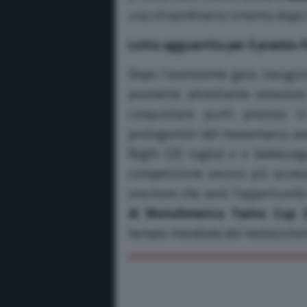
una straordinaria rimonta dopo 
Lotta agguerrita per il premio f
Dopo l’avvincente gara inaugur
promette altrettante emozioni 
conquistare punti preziosi i
protagonisti del monomarca anc
Night (26 luglio) e a Vallelung
competizione ancora più accesa
vincitore che avrà l’opportunità
di MotoAmerica Twins Cup 2
tempio mondiale del motociclis