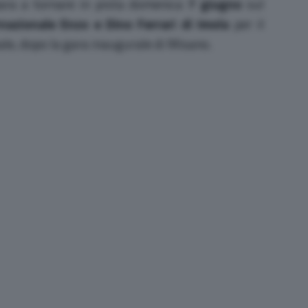
ara a tornare in pista domenica
7 giugno
sul
azionale Enzo e Dino Ferrari di Imola
per il
e, dopo la gara inaugurale di Misano.