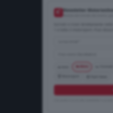
Newsletter Motorionlin
📬
Notizie dal mondo dei motori, gra
Iscriviti e ricevi direttamente nel
1 e tutto il motorsport. Puoi disis
🏍️ Moto
🏎️ Formula
🚗 Auto
🏆 Motorsport
📰 Flash News
Cliccando ti iscrivi alla newsletter e accett