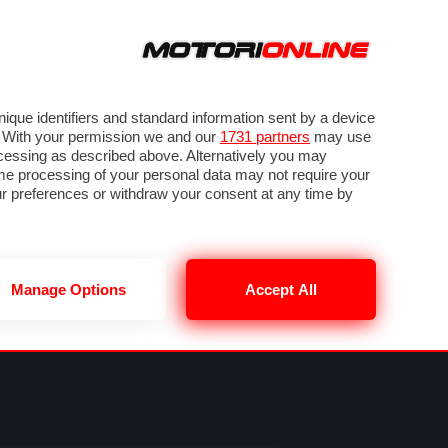
ORA
SEGUICI SU
OTO
VIDEO
TECH
GUIDE E UTILITÀ
MOBILITÀ ELETTRICA
PNEUMATICI
que identifiers and standard information sent by a device
. With your permission we and our
1731 partners
may use
ocessing as described above. Alternatively you may
me processing of your personal data may not require your
our preferences or withdraw your consent at any time by
Manage Options
Accept All