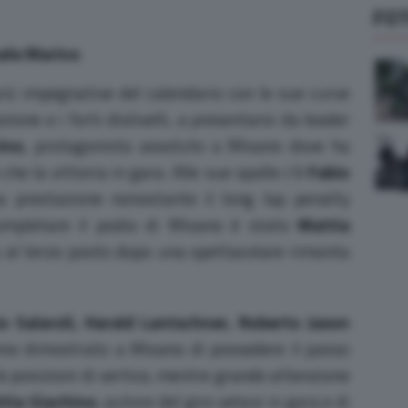
FO
uele Marino
 più impegnative del calendario con le sue curve
zione e i forti dislivelli, a presentarsi da leader
ino
, protagonista assoluto a Misano dove ha
che la vittoria in gara. Alle sue spalle c’è
Fabio
a prestazione nonostante il long lap penalty
ompletare il podio di Misano è stato
Mattia
a al terzo posto dopo una spettacolare rimonta
io Salaroli, Harald Lantschner, Roberto Jason
no dimostrato a Misano di possedere il passo
 le posizioni di vertice, mentre grande attenzione
tia Giachino
, autore del giro veloce in gara e di