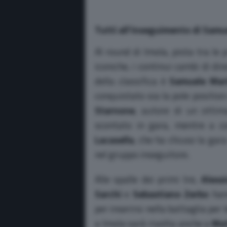
Tutti all’inseguimento di Sam
Al round di Imola, pista tra le
iconiche, i continui cambi di dire
della classifica è
Samuele Mar
conquistato sia la pole position 
Starnone
, autore di un ottim
scontato in gara, mentre a c
Lacasella
, che ha chiuso la gar
nel gruppo inseguitore.
Alle spalle dei primi tre,
Aless
Sarchi
e
Sebastiano Zerbo
han
per inserirsi nella battaglia per
a Imola sarà rivolta anche a
Mat