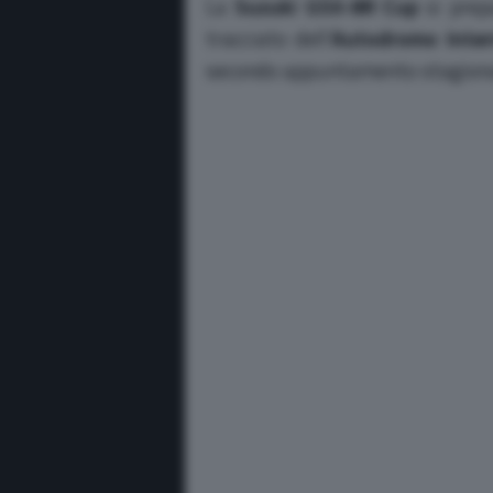
La
Suzuki GSX-8R Cup
si prep
tracciato dell’
Autodromo Intern
secondo appuntamento stagional