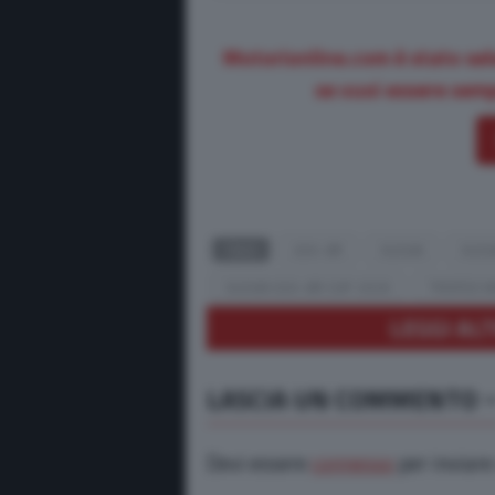
Motorionline.com è stato sel
se vuoi essere semp
TAGS
GSX-8R
SUZUKI
SUZU
SUZUKI GSX-8R CUP 2026
TROFEO M
LEGGI ALT
LASCIA UN COMMENTO
Devi essere
connesso
per inviar