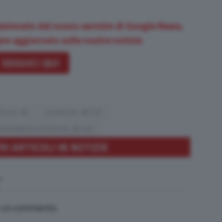
ezionato dal nuovo servizio di Google News,
re aggiornato sulle nostre notizie
SEGUICI QUI
KI GSX-8R
SUZUKI GSX-8R CUP
ONOMARCA SUZUKI GSX-8R CUP
RI ARTICOLI IN NOTIZIE
e un commento.