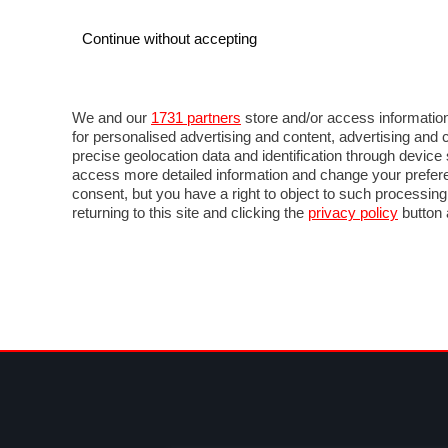
Continue without accepting
AUTO
MOTO
COMMERCIALI
FO
NOTIZIE
PROVE SU STRADA
SALONI ED EVE
We and our
1731 partners
store and/or access information
for personalised advertising and content, advertising a
precise geolocation data and identification through devic
access more detailed information and change your prefere
consent, but you have a right to object to such processin
returning to this site and clicking the
privacy policy
button 