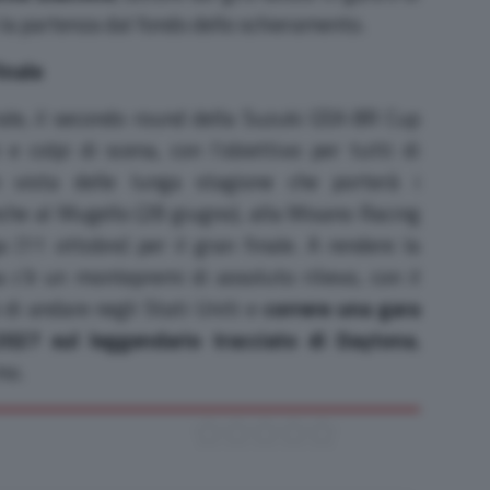
la partenza dal fondo dello schieramento.
inale
ale, il secondo round della Suzuki GSX-8R Cup
e colpi di scena, con l’obiettivo per tutti di
n vista delle lunga stagione che porterà i
he al Mugello (28 giugno), alla Misano Racing
a (11 ottobre) per il gran finale. A rendere la
 c’è un montepremi di assoluto rilievo, con il
 di andare negli Stati Uniti e
correre una gara
027 sul leggendario tracciato di Daytona
,
mo.