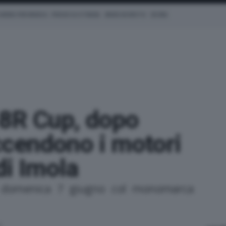
 NEWS PER MARCA
PROVE SU STRADA
MARCHE MOTO
EICMA
8R Cup, dopo
ccendono i motori
di Imola
domenica 7 giugno col monomarca
6