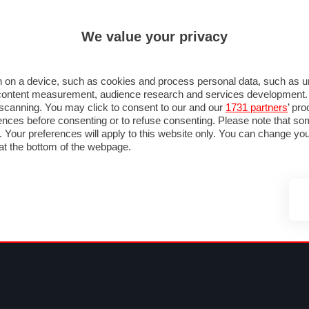
ULTIM'
We value your privacy
RMULA 1
MOTOMONDIALE
NAUTICA
LISTINO
ANNUNCI
F
NTI
FOTO & VIDEO
ABBIGLIAMENTO
ACCESSORI
CASCHI
VIAGGI
 on a device, such as cookies and process personal data, such as uni
nd content measurement, audience research and services development
e scanning. You may click to consent to our and our
1731 partners
’ pr
nces before consenting or to refuse consenting. Please note that so
g. Your preferences will apply to this website only. You can change y
at the bottom of the webpage.