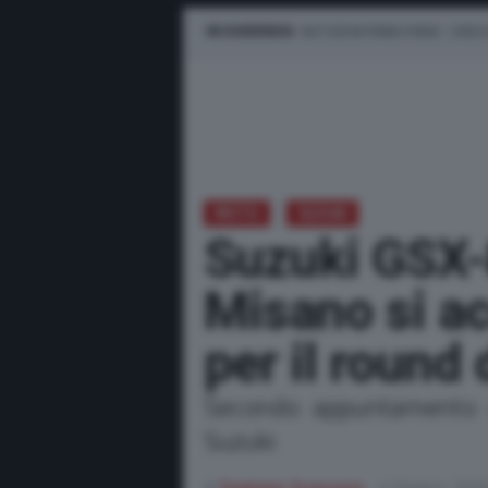
IN EVIDENZA
NOTIZIE IN PRIMO PIANO
CERCA
MOTO
SUZUKI
Suzuki GSX-
Misano si a
per il round 
Secondo appuntamento 
Suzuki
di
Gaetano Scavuzzo
4 Giugno, 202