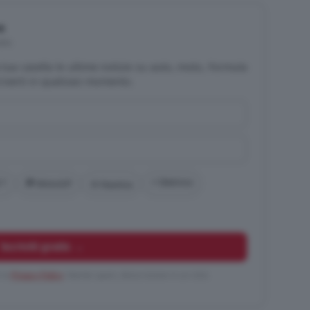
e
tis
la tua casella le ultime notizie su auto, moto, Formula
criverti in qualsiasi momento.
 1
⚡ Elettrico
🏁 MotoGP
⛵ Nautica
Iscriviti gratis →
i la
Privacy Policy
. Niente spam, disiscrizione in un click.