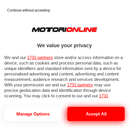
Continue without accepting
We value your privacy
We and our
1731 partners
store and/or access information on a
device, such as cookies and process personal data, such as
unique identifiers and standard information sent by a device for
personalised advertising and content, advertising and content
measurement, audience research and services development.
With your permission we and our
1731 partners
may use
precise geolocation data and identification through device
IN EVIDENZA
scanning. You may click to consent to our and our
1731
NOTIZIE IN PRIMO PIANO
CERCA NEWS PER MARCA
PROVE SU STRADA
partners
’ processing as described above. Alternatively you may
MARCHE MOTO
EICMA
access more detailed information and change your preferences
before consenting or to refuse consenting. Please note that
Manage Options
Accept All
some processing of your personal data may not require your
consent, but you have a right to object to such processing. Your
preferences will apply to this website only. You can change