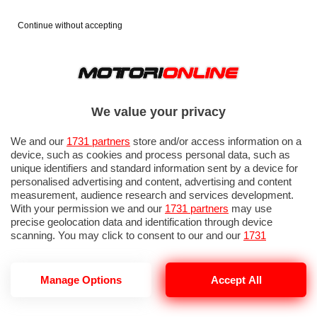
Continue without accepting
We value your privacy
We and our
1731 partners
store and/or access information on a
device, such as cookies and process personal data, such as
unique identifiers and standard information sent by a device for
personalised advertising and content, advertising and content
measurement, audience research and services development.
With your permission we and our
1731 partners
may use
precise geolocation data and identification through device
IN EVIDENZA
scanning. You may click to consent to our and our
1731
NOTIZIE IN PRIMO PIANO
CERCA NEWS PER MARCA
PROVE SU STRADA
partners
’ processing as described above. Alternatively you may
MARCHE MOTO
EICMA
access more detailed information and change your preferences
before consenting or to refuse consenting. Please note that
Manage Options
Accept All
some processing of your personal data may not require your
consent, but you have a right to object to such processing. Your
preferences will apply to this website only. You can change