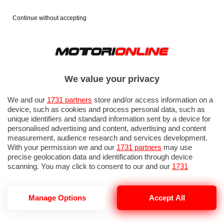
Continue without accepting
We value your privacy
We and our
1731 partners
store and/or access information on a
device, such as cookies and process personal data, such as
unique identifiers and standard information sent by a device for
personalised advertising and content, advertising and content
measurement, audience research and services development.
With your permission we and our
1731 partners
may use
precise geolocation data and identification through device
IN EVIDENZA
scanning. You may click to consent to our and our
1731
NOTIZIE IN PRIMO PIANO
CERCA NEWS PER MARCA
PROVE SU STRADA
partners
’ processing as described above. Alternatively you may
MARCHE MOTO
EICMA
access more detailed information and change your preferences
before consenting or to refuse consenting. Please note that
Manage Options
Accept All
some processing of your personal data may not require your
consent, but you have a right to object to such processing. Your
preferences will apply to this website only. You can change