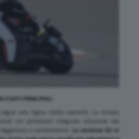
 E DOTI PRINCIPALI
segue una logica molto coerente. La tomaia
rante con protezioni integrate, soluzione che
 leggerezza e contenimento.
La versione Air in
io d’aria reale senza sacrificare robustezza e