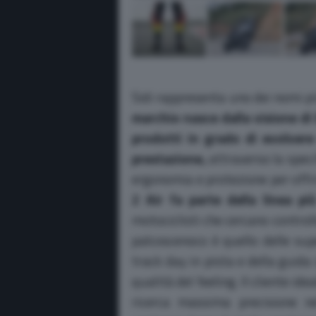
Sidi rappresenta uno dei nomi pi
marchio nasce dalla visione di 
prodotti in grado di evolvere
prestazione,
attraverso la speci
ergonomia e protezione per offr
2 Air fa parte della linea p
motociclisti che cercano controll
palcoscenoco è quello delle sup
track day in pista e della guida
qualità del feeling. Il cliente ide
ricerca massima precisione ne