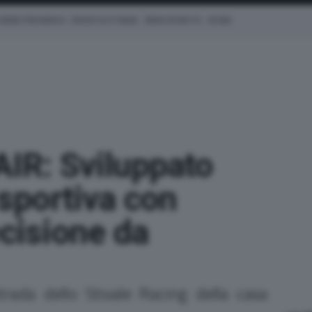
 NEWS PER MARCA
PROVE SU STRADA
MARCHE MOTO
EICMA
AIR: Sviluppato
 sportiva con
ecisione da
trada dello Stivale Racing della casa