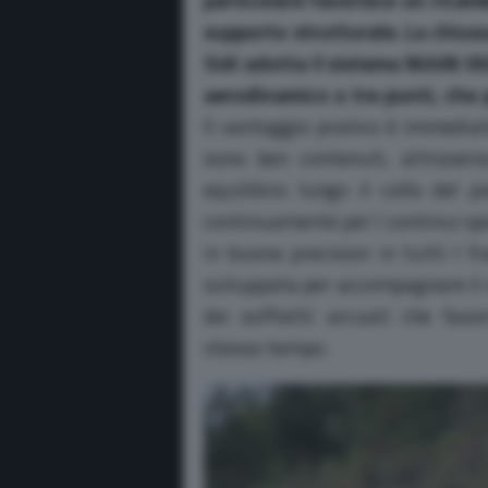
supporto strutturale.
La chiusu
Sidi adotta il sistema NUUN 0
aerodinamico a tre punti, che
Il vantaggio pratico è immediat
sono ben contenuti, attraver
equilibrio lungo il collo del p
continuamente per I continui sp
in buona precision in tutti I f
sviluppata per accompagnare il
dei soffietti arcuati che favo
stesso tempo.