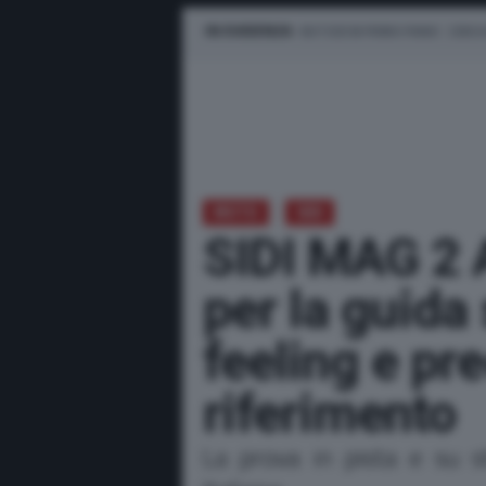
IN EVIDENZA
NOTIZIE IN PRIMO PIANO
CERCA
MOTO
SIDI
SIDI MAG 2 
per la guida
feeling e pr
riferimento
La prova in pista e su s