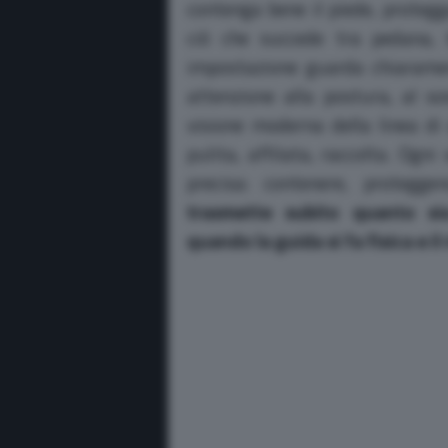
contenga bene il piede, prote
ciò che succede tra pedana, 
impostazione guarda chiaramen
attenzione alla postura, al so
visione moderna della linea di
pulita, affilata, raccolta. Og
precisa: contenere, protegge
trasmette subito quanto sia
quando la guida si fa fisica e il 