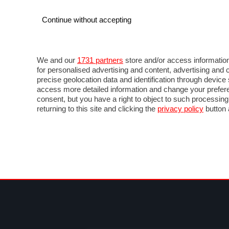
Continue without accepting
AUTO
MOTO
COMMERCIALI
FO
NOTIZIE
PROVE SU STRADA
SALONI ED EVE
We and our
1731 partners
store and/or access information
for personalised advertising and content, advertising a
precise geolocation data and identification through devic
access more detailed information and change your prefere
consent, but you have a right to object to such processin
returning to this site and clicking the
privacy policy
button 