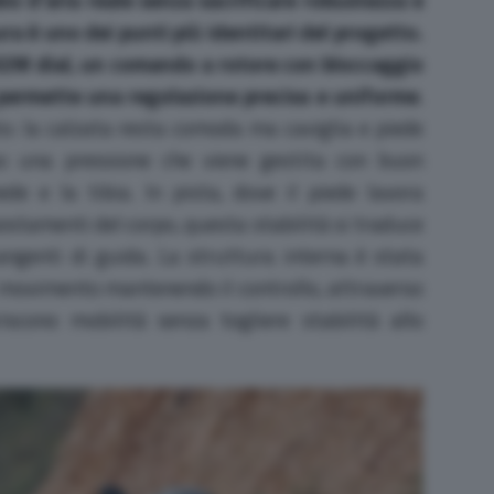
ra è uno dei punti più identitari del progetto.
02M dial, un comando a rotore con bloccaggio
 permette una regolazione precisa e uniforme
.
o: la calzata resta comoda ma caviglia e piede
so una pressione che viene gestita con buon
iede e la tibia. In pista, dove il piede lavora
ostamenti del corpo, questa stabilità si traduce
rangenti di guida. La struttura interna è stata
 movimento mantenendo il controllo, attraverso
riscono mobilità senza togliere stabilità allo