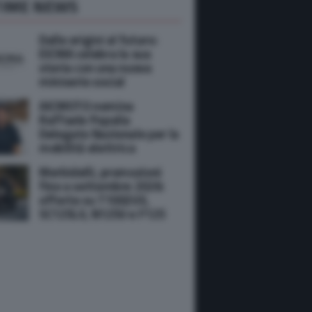
TIME NEWS
Dalle origini al futuro:
EICMA celebra la sua
storia con una nuova
miniserie social
AICMOTO nomina
Raffaele Papalia
Delegato Nazionale per la
mobilità elettrica
Morbidelli, promozioni
fino a settembre 2026:
offerte su T1002VX,
SC125LX, N125V e F125