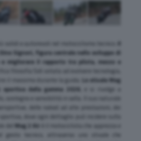
ù solidi e autorevoli nel motociclismo tecnico.
Il
Dino Signori, figura centrale nello sviluppo di
 e migliorare il rapporto tra pilota, mezzo e
fica filosofia Sidi votata ad evolvere tecnologia,
ire il massimo durante la guida.
Lo stivale Mag
iù sportiva della gamma 2026
, e si rivolge a
o, sostegno e sensibilità in sella. Il suo naturale
ersportive, delle naked ad alte prestazioni, dei
 sportiva, dove ogni dettaglio può incidere sulla
ale del
Mag 2 Air
è il motociclista che apprezza e
l gesto tecnico, attraverso uno stivale che