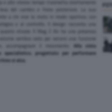
gga e allo stesso tempo trasmetta esattamente
FO
leva del cambio e freno posteriore. La sua
te a chi vive la moto in modo sportivo, con
stegno e al controllo. Il design racconta una
 questo stivale. Il Mag 2 Air ha una presenza
ni volume sembra nato per servire una funzione
re, accompagnare il movimento.
Alla vista
 specialistico, progettato per performare
ritmo si alza.