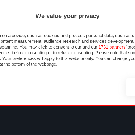
ULTIM'
We value your privacy
RMULA 1
MOTOMONDIALE
NAUTICA
LISTINO
ANNUNCI
F
NTI
FOTO & VIDEO
ABBIGLIAMENTO
ACCESSORI
CASCHI
VIAGGI
 on a device, such as cookies and process personal data, such as uni
nd content measurement, audience research and services development
e scanning. You may click to consent to our and our
1731 partners
’ pr
nces before consenting or to refuse consenting. Please note that so
g. Your preferences will apply to this website only. You can change y
at the bottom of the webpage.