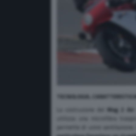
TECNOLOGIA, CARATTERISTICHE
La costruzione del
Mag 2 Air
utilizza una microfibra traspi
permette di unire ventilazione,
particolare favorisce un ricamb