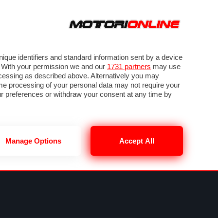
ORA
SEGUICI SU
OTO
VIDEO
TECH
GUIDE E UTILITÀ
MOBILITÀ ELETTRICA
PNEUMATICI
que identifiers and standard information sent by a device
. With your permission we and our
1731 partners
may use
ocessing as described above. Alternatively you may
me processing of your personal data may not require your
our preferences or withdraw your consent at any time by
Manage Options
Accept All