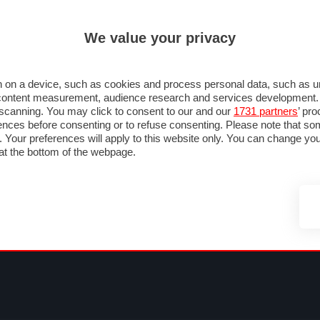
ULTIM'
We value your privacy
RMULA 1
MOTOMONDIALE
NAUTICA
LISTINO
ANNUNCI
F
NTI
FOTO & VIDEO
ABBIGLIAMENTO
ACCESSORI
CASCHI
VIAGGI
 on a device, such as cookies and process personal data, such as uni
nd content measurement, audience research and services development
e scanning. You may click to consent to our and our
1731 partners
’ pr
nces before consenting or to refuse consenting. Please note that so
g. Your preferences will apply to this website only. You can change y
at the bottom of the webpage.