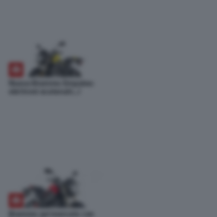
Nuova Brammo Empulse:
elettroni scatenati…!
Brammo sul mercato con